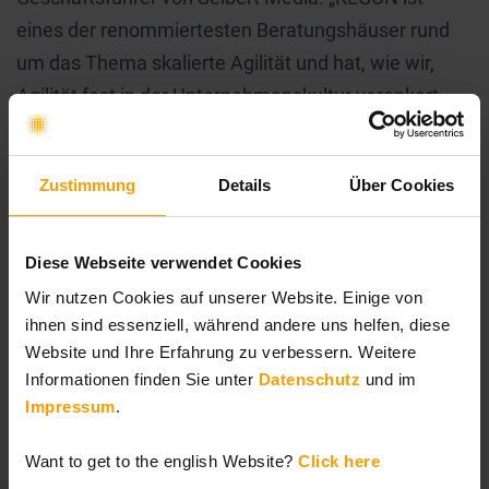
eines der renommiertesten Beratungshäuser rund
um das Thema skalierte Agilität und hat, wie wir,
Agilität fest in der Unternehmenskultur verankert.
Wir arbeiten schon seit vielen Jahren
partnerschaftlich miteinander und heben unsere
Zustimmung
Details
Über Cookies
Zusammenarbeit jetzt auf eine noch höhere Stufe.“
Auch Dr. Yvonne Görlitz aus dem KEGON-Vorstand
Diese Webseite verwendet Cookies
bewertet die Kooperation als Gewinn für alle Seiten:
Wir nutzen Cookies auf unserer Website. Einige von
ihnen sind essenziell, während andere uns helfen, diese
„Um eine agile Transformation zielführend
Website und Ihre Erfahrung zu verbessern. Weitere
umzusetzen, bedarf es insbesondere in größeren
Informationen finden Sie unter
Datenschutz
und im
Unternehmenskontexten der Unterstützung durch
Impressum
.
pragmatische und verlässliche Software-Tools. Wir
sind froh, in diesem Bereich auf die Expertise von
Want to get to the english Website?
Click here