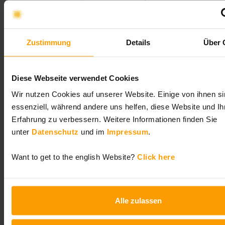
Ausrichtung der
100% Top
Ziele 40-60
Ziele
Down der
Mischung aus Top-
Zustimmung
Details
Über 
Ziele
Down & Bottom-Up
Umsetzer der
Individuum /
Teams und
Diese Webseite verwendet Cookies
Ziele
Einzelperson
Crossfunktionalität
Wir nutzen Cookies auf unserer Website. Einige von ihnen s
essenziell, während andere uns helfen, diese Website und Ih
Sichtbarkeit der
Intransparenz
Hohe Transparenz
Erfahrung zu verbessern. Weitere Informationen finden Sie
Ziele
/ Geringe
über Ziele und
unter
Datenschutz
und im
Impressum
.
Sichtbarkeit
Zielerreichung
Want to get to the english Website?
Click here
Definition der
Vorgabe /
Co-Creation und
Ziele
Kaskadierend
über Orga
abgeglichen
Alle zulassen
Motivatoren
Fokus auf
Fokus auf