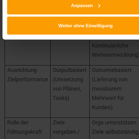
Anpassen
extrinisische
intrinsische
Motivatoren
Motivatoren
Weiter ohne Einwilligung
(Bonus,
(Sinnstiftung,
Karriere)
Autonomie,
Kontinuierliche
Weiterentwicklung
Ausrichtung
Outputbasiert
Outcomebasiert
Zielperformance
(Umsetzung
(Lieferung von
von Plänen,
messbarem
Tasks)
Mehrwert für
Kunden)
Rolle der
Ziele
Orga unterstützen
Führungskraft
vorgeben /
Ziele selbstständig