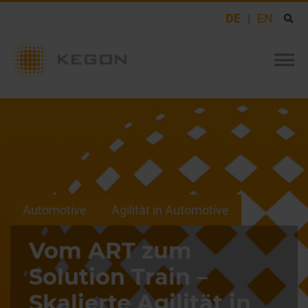
DE
EN
Automotive
Agilität in Automotive
Vom ART zum
Solution Train –
Skalierte Agilität in