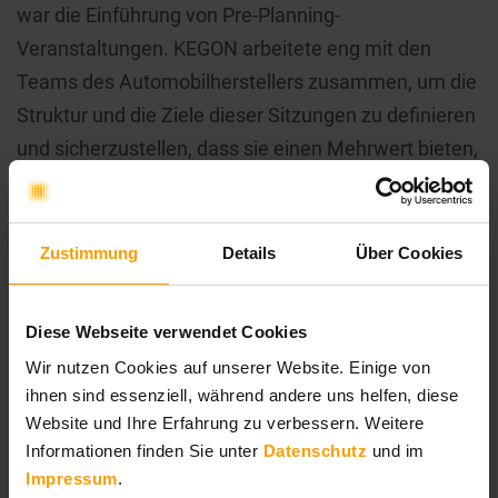
war die Einführung von Pre-Planning-
Veranstaltungen. KEGON arbeitete eng mit den
Teams des Automobilherstellers zusammen, um die
Struktur und die Ziele dieser Sitzungen zu definieren
und sicherzustellen, dass sie einen Mehrwert bieten,
indem sie die Teams auf eine erfolgreiche PI-
Planung vorbereiten. Diese Pre-Planning-
Veranstaltungen ermöglichten es den Teams,
Zustimmung
Details
Über Cookies
Abhängigkeiten effektiv zu managen,
Unsicherheiten zu reduzieren und ein gemeinsames
Diese Webseite verwendet Cookies
Verständnis von Prioritäten über ARTs hinweg zu
Wir nutzen Cookies auf unserer Website. Einige von
schaffen.
ihnen sind essenziell, während andere uns helfen, diese
Website und Ihre Erfahrung zu verbessern. Weitere
Anhaltendes Wachstum
Informationen finden Sie unter
Datenschutz
und im
Impressum
.
und Alignment