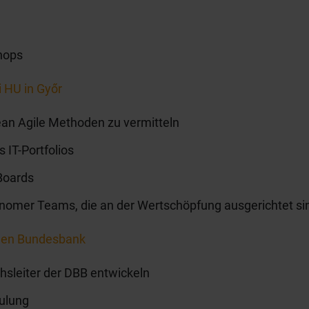
hops
i HU in Győr
ean Agile Methoden zu vermitteln
 IT-Portfolios
Boards
nomer Teams, die an der Wertschöpfung ausgerichtet si
chen Bundesbank
chsleiter der DBB entwickeln
hulung