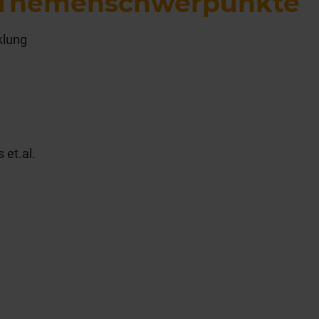
 Themenschwerpunkte
klung
 et.al.