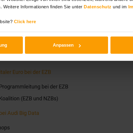
. Weitere Informationen finden Sie unter
Datenschutz
und im
I
 Lean Mindset und Methoden
ebsite?
Click here
 Management
gung
Anpassen
tionen für einen CFO
aler Euro bei der EZB
e Programmleitung bei der EZB
 Koalition (EZB und NZBs)
bei Audi Big Data
hops