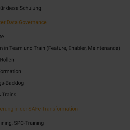
für diese Schulung
ter Data Governance
te
on in Team und Train (Feature, Enabler, Maintenance)
Rollen
formation
gs-Backlog
s Trains
herung in der SAFe Transformation
ining, SPC-Training