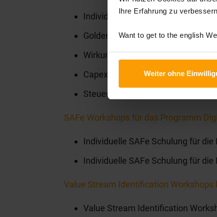
Ihre Erfahrung zu verbessern
Individual Training zu Agilen und
Golden Circle Why What How
Want to get to the english W
Wirkungen auf ein Lean Portfolio
Capex/Opex
Weiter ohne Einwilli
Steuerungs- und Entscheidungs-Op
SAFe Workshops für das Programm Digit
Individuelle SAFe Schulung für di
Individuelle SAFe Schulung für die
Value Stream Identification Workshops 
Value Stream Identification Works