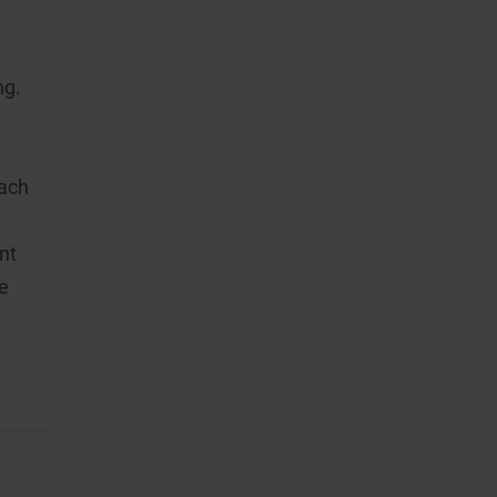
ng.
oach
nt
le