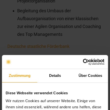
Projektorganisation
Begleitung des Umbaus der
Aufbauorganisation von einer klassischen
zur einer Agilen Organisation und Coaching
des Top Managements
Deutsche staatliche Förderbank
Begleitung des Portfoliomanagement in der
Agilen Transformation bei der Einführung
eines toolgestützten Agilen Portfolio
Zustimmung
Details
Über Cookies
Managements (ca. 20 Agile Release
Trains/ca. 400 MA) als Management
Diese Webseite verwendet Cookies
Consultant
Wir nutzen Cookies auf unserer Website. Einige von
ihnen sind essenziell, während andere uns helfen, diese
Caritativer Verein