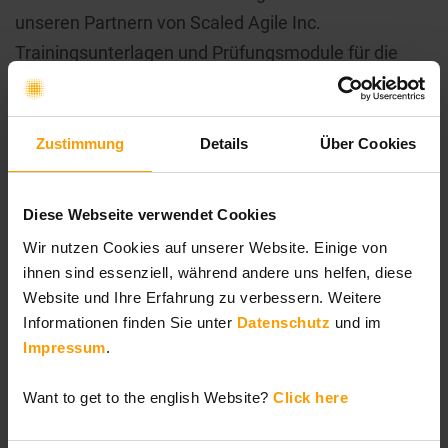
unseren Partnern von Scaled Agile Inc.
Trainingsunterlagen und Prüfungsmodule für die
vollständige muttersprachliche Nutzung auf Deutsch
vorbereitet.
Zustimmung
Details
Über Cookies
Wir freuen uns, als SAFe First-Mover in Europa, am
12.12.2022 das erste „Leading SAFe“ Training auf
Diese Webseite verwendet Cookies
Deutsch, mit deutschsprachigen
Wir nutzen Cookies auf unserer Website. Einige von
Trainingsunterlagen und einer deutschen Prüfung
ihnen sind essenziell, während andere uns helfen, diese
anbieten zu können.
Hier geht es zur Anmeldung.
Website und Ihre Erfahrung zu verbessern. Weitere
Informationen finden Sie unter
Datenschutz
und im
Impressum
.
Kategorien
Want to get to the english Website?
Click here