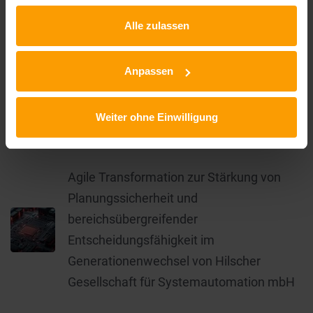
Alle zulassen
Agilität in Automotive
Agile Leadership
Agile Organisation
SAFe
Anpassen
Weiter ohne Einwilligung
Top-Artikel
Agile Transformation zur Stärkung von
Planungssicherheit und
bereichsübergreifender
Entscheidungsfähigkeit im
Generationenwechsel von Hilscher
Gesellschaft für Systemautomation mbH