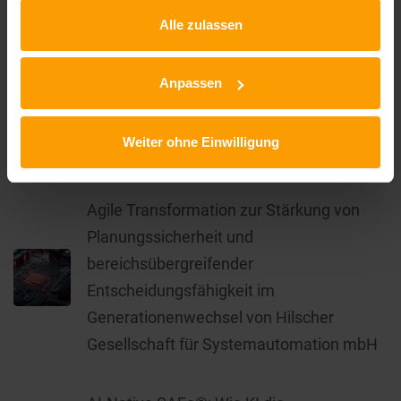
Agilität in Automotive
Agile Leadership
Alle zulassen
Agile Organisation
SAFe
Anpassen
Weiter ohne Einwilligung
Top-Artikel
Agile Transformation zur Stärkung von
Planungssicherheit und
bereichsübergreifender
Entscheidungsfähigkeit im
Generationenwechsel von Hilscher
Gesellschaft für Systemautomation mbH