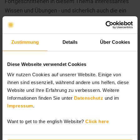
Fortgeschrittenen in diesem Thema interessantes
Wissen und Übungen - und sicherlich auch die ein
oder andere Überraschung.
Der Workshop richtet sich an Führungskräfte, Agile
Zustimmung
Details
Über Cookies
Coaches, SAFe Programm Consultants,
Personalentwickler, Scrum Master sowie an alle
Interessierte, die mehr über das Konzept des
Diese Webseite verwendet Cookies
"Growth Mindset" lernen möchten.
Die Buchung ist
Wir nutzen Cookies auf unserer Website. Einige von
ab sofort hier möglich
.
ihnen sind essenziell, während andere uns helfen, diese
Website und Ihre Erfahrung zu verbessern. Weitere
Informationen finden Sie unter
Datenschutz
und im
Impressum
.
Kategorien
Want to get to the english Website?
Click here