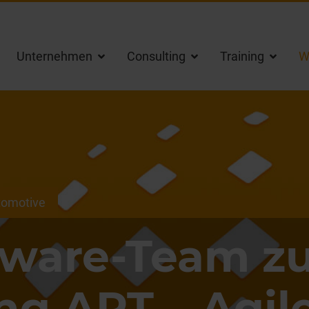
Unternehmen
Consulting
Training
W
utomotive
tware-Team z
ng ART – Agil