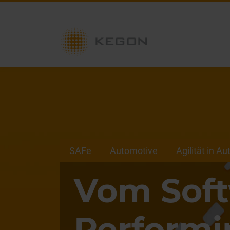
SAFe
Automotive
Agilität in A
Vom Sof
Performi