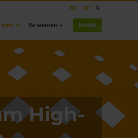
DE
EN
issen
Referenzen
Kontakt
um High-
e