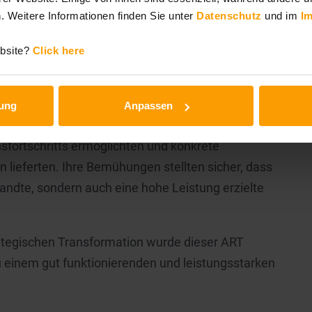
n Ebenen sicherzustellen. Das erste PI Planning
. Weitere Informationen finden Sie unter
Datenschutz
und im
I
en Beginn eines strukturierten, iterativen
ebsite?
Click here
 unterstützte KEGON den Kunden durch
 bei der Transformation. Das Team von KEGON
gung
Anpassen
mäßiger Business Agility Assessments vor, die eine
sfortschritts ermöglichten und konkrete
 lieferten. Ihre Bemühungen stellten sicher, dass
andte, sondern auch eine hohe Leistung erzielte
trategischen Transformation wurde dieser ART
 einem gut funktionierenden und leistungsstarken