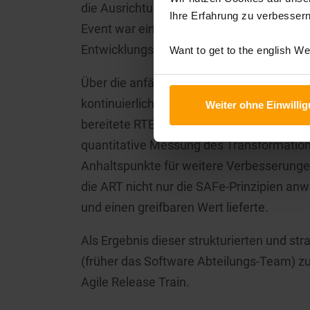
die Ausrichtung und Bereitschaft auf alle
Ihre Erfahrung zu verbessern
Event war ein wichtiger Meilenstein, der d
Entwicklungsprozesses markierte.
Want to get to the english W
Über die anfängliche Einrichtung hinaus
kontinuierliches Coaching und Mentoring
Weiter ohne Einwilli
bereitete RTE auf die Durchführung regel
quantitative Messung des Transformation
Anhaltspunkte für weitere Verbesserungen
die ART nicht nur die SAFe-Prinzipien anw
und einen greifbaren Wert lieferte.
Als Ergebnis dieser strukturierten und s
(früher das Software Abteilungs-Team) zu
Agile Release Train.