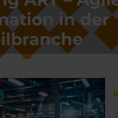
mation in der
ilbranche
K